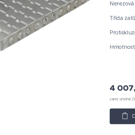
Nerezová 
Třída zat
Protiskluz
Hmotnost 
4 007
cena včetně 
D