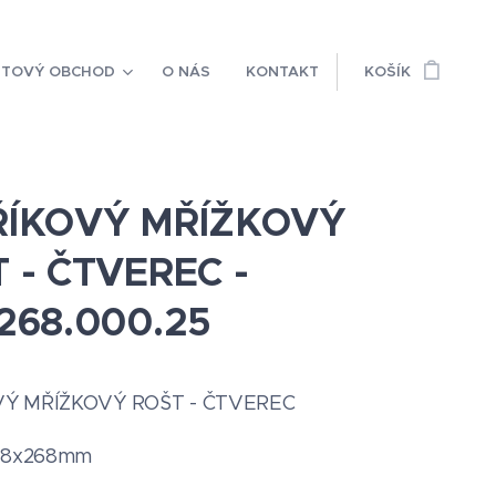
ETOVÝ OBCHOD
O NÁS
KONTAKT
KOŠÍK
ŘÍKOVÝ MŘÍŽKOVÝ
 - ČTVEREC -
268.000.25
VÝ MŘÍŽKOVÝ ROŠT - ČTVEREC
268x268mm