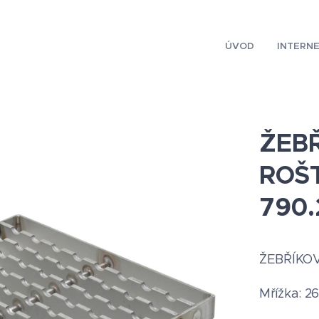
ÚVOD
INTERN
ŽEB
ROŠT
790.
ŽEBŘÍKO
Mřížka: 