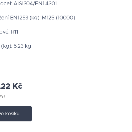
ocel: AISI304/EN1.4301
ížení EN1253 (kg): M125 (10000)
ové: R11
(kg): 5,23 kg
,22
Kč
DPH
o košíku