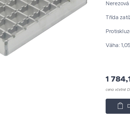
Nerezová 
Třída zatí
Protiskluz
Váha: 1,0
1 784,
cena včetně 
D