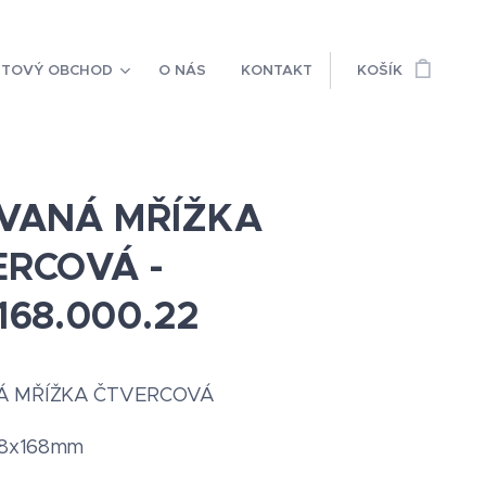
ETOVÝ OBCHOD
O NÁS
KONTAKT
KOŠÍK
OVANÁ MŘÍŽKA
ERCOVÁ -
168.000.22
Á MŘÍŽKA ČTVERCOVÁ
168x168mm