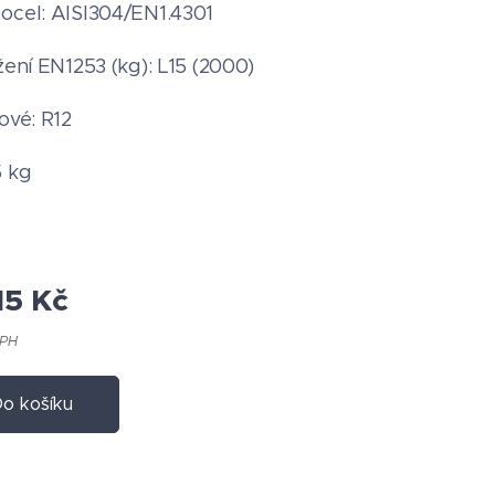
ocel: AISI304/EN1.4301
žení EN1253 (kg): L15 (2000)
ové: R12
5 kg
15
Kč
DPH
o košíku