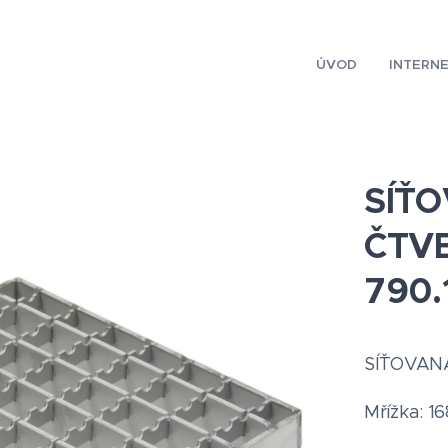
ÚVOD
INTERN
SÍŤ
ČTV
790.
SÍŤOVAN
Mřížka: 