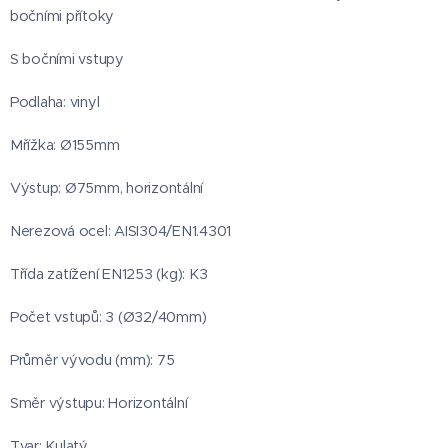
bočními přítoky
S bočními vstupy
Podlaha: vinyl
Mřížka: Ø155mm
Výstup: Ø75mm, horizontální
Nerezová ocel: AISI304/EN1.4301
Třída zatížení EN1253 (kg): K3
Počet vstupů: 3 (Ø32/40mm)
Průměr vývodu (mm): 75
Směr výstupu: Horizontální
Tvar: Kulatý