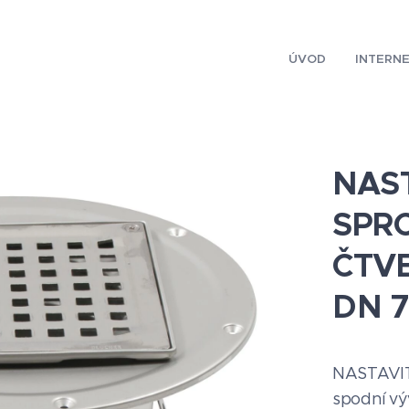
ÚVOD
INTERN
NAS
SPR
ČTVE
DN 
NASTAVI
spodní v