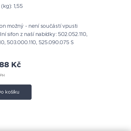
(kg): 1,55
fon možný - není součástí vpusti
ní sifon z naší nabídky: 502.052.110,
10, 503.000.110, 525.090.075 S
,88
Kč
DPH
o košíku