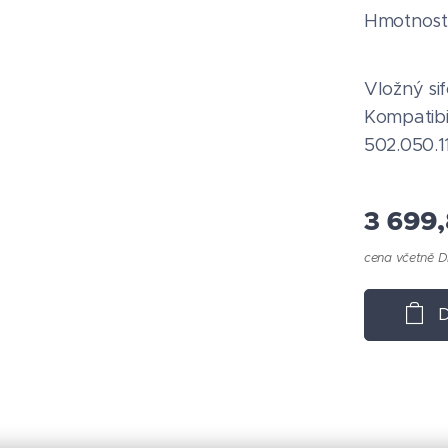
Hmotnost 
Vložný si
Kompatibil
502.050.1
3 699
cena včetně 
D