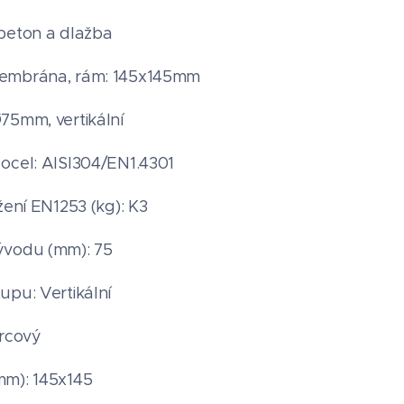
beton a dlažba
embrána, rám: 145x145mm
75mm, vertikální
ocel: AISI304/EN1.4301
žení EN1253 (kg): K3
ývodu (mm): 75
upu: Vertikální
ercový
m): 145x145