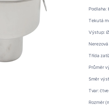
Podlaha: 
Tekutá m
Výstup: Ø
Nerezová 
Třída zatí
Průměr v
Směr výst
Tvar: čtv
Rozměr (m