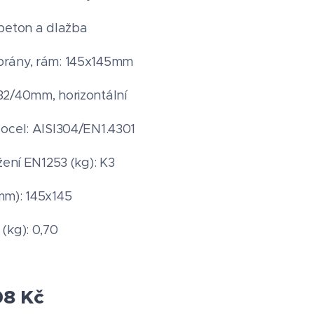
beton a dlažba
rány, rám: 145x145mm
2/40mm, horizontální
ocel: AISI304/EN1.4301
žení EN1253 (kg): K3
m): 145x145
(kg): 0,70
08
Kč