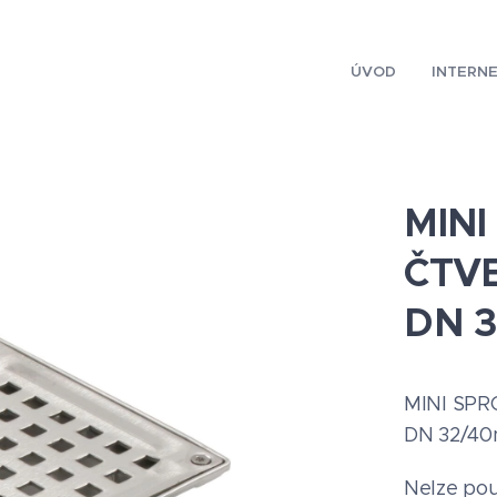
ÚVOD
INTERN
MIN
ČTVE
DN 
MINI SPR
DN 32/4
Nelze pou