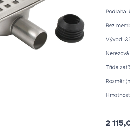
Podlaha: 
Bez memb
Vývod: Ø3
Nerezová 
Třída zatí
Rozměr (m
Hmotnost 
2 115,