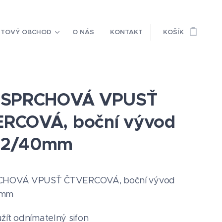
ETOVÝ OBCHOD
O NÁS
KONTAKT
KOŠÍK
I SPRCHOVÁ VPUSŤ
RCOVÁ, boční vývod
32/40mm
CHOVÁ VPUSŤ ČTVERCOVÁ, boční vývod
0mm
žít odnímatelný sifon