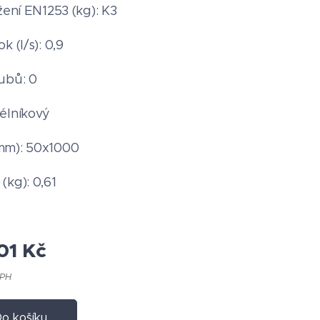
žení EN1253 (kg): K3
k (l/s): 0,9
ubů: 0
élníkový
mm): 50x1000
(kg): 0,61
01
Kč
DPH
o košíku