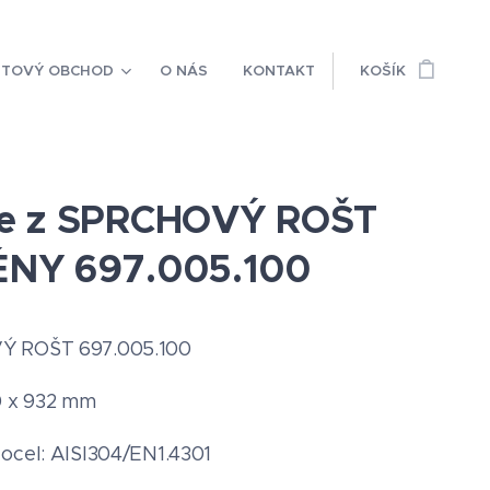
ETOVÝ OBCHOD
O NÁS
KONTAKT
KOŠÍK
e z SPRCHOVÝ ROŠT
NY 697.005.100
 ROŠT 697.005.100
0 x 932 mm
ocel: AISI304/EN1.4301