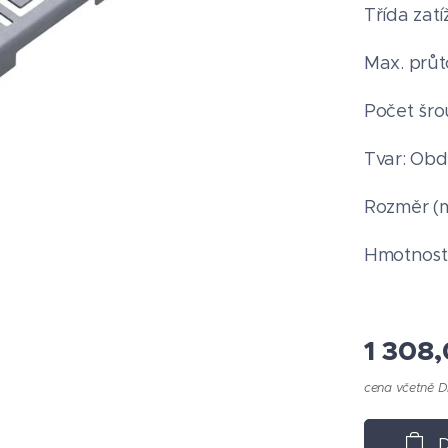
Třída zatí
Max. průto
Počet šro
Tvar: Obd
Rozměr (
Hmotnost 
1 308,
cena včetně 
D